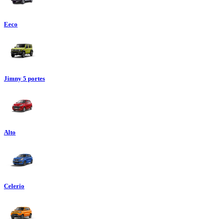
Eeco
Jimny 5 portes
Alto
Celerio