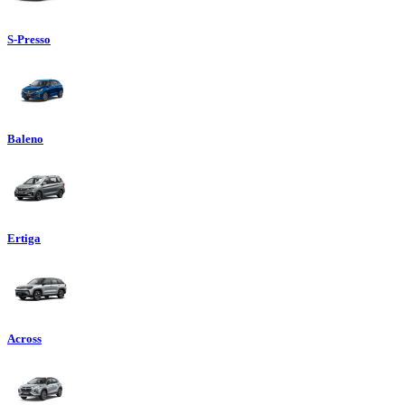
S-Presso
Baleno
Ertiga
Across