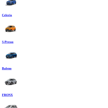
Celerio
S-Presso
Baleno
FRONX